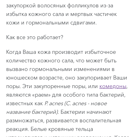
закупоркой волосяных фолликулов из-за
избытка кожного сала и мертвых частичек
кожи и гормональными сдвигами.
Как все это работает?
Когда Ваша кожа производит избыточное
количество кожного сала, что может быть
вызвано гормональными изменениями в
юношеском возрасте, оно закупоривает Ваши
поры. Эти закупоренные поры, или
комедоны
,
являются «раем» для особого типа бактерий,
известных как
P. acnes (C. acnes - новое
название бактерий)
.
Бактерии начинают
размножаться, развивается воспалительная
реакция. Белые кровяные тельца
устремляются к источнику раздражения. Когда