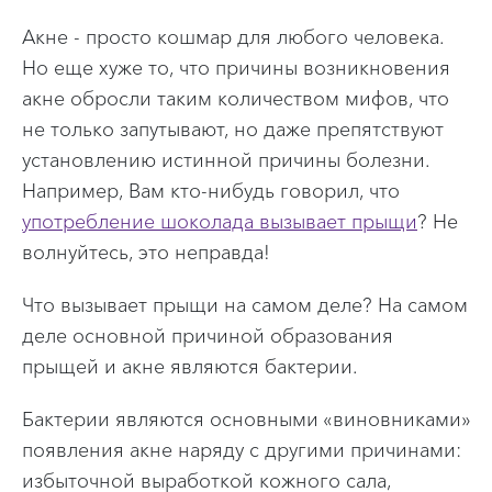
Где купить?
Акне - просто кошмар для любого человека.
Но еще хуже то, что причины возникновения
Главная
акне обросли таким количеством мифов, что
Info menu
не только запутывают, но даже препятствуют
КОНТАКТЫ
установлению истинной причины болезни.
Например, Вам кто-нибудь говорил, что
употребление шоколада вызывает прыщи
? Не
волнуйтесь, это неправда!
Что вызывает прыщи на самом деле? На самом
деле основной причиной образования
прыщей и акне являются бактерии.
Бактерии являются основными «виновниками»
появления акне наряду с другими причинами:
избыточной выработкой кожного сала,