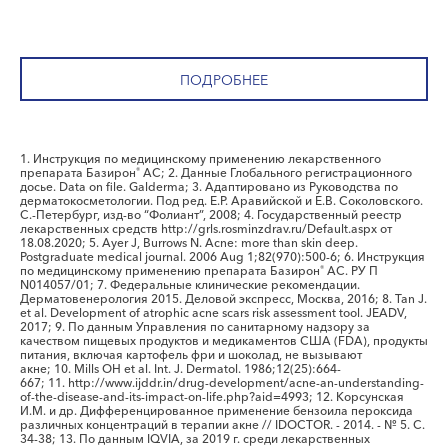
ПОДРОБНЕЕ
1. Инструкция по медицинскому применению лекарственного
препарата Базирон
АС; 2. Данные Глобального регистрационного
®
досье. Data on file. Galderma; 3. Адаптировано из Руководства по
дерматокосметологии. Под ред. Е.Р. Аравийской и Е.В. Соколовского.
С.-Петербург, изд-во “Фолиант”, 2008; 4. Государственный реестр
лекарственных средств http://grls.rosminzdrav.ru/Default.aspx от
18.08.2020; 5. Ayer J, Burrows N. Acne: more than skin deep.
Postgraduate medical journal. 2006 Aug 1;82(970):500-6; 6. Инструкция
по медицинскому применению препарата Базирон
АС. РУ П
®
N014057/01; 7. Федеральные клинические рекомендации.
Дерматовенерология 2015. Деловой экспресс, Москва, 2016; 8. Tan J.
et al. Development of atrophic acne scars risk assessment tool. JEADV,
2017; 9. По данным Управления по санитарному надзору за
качеством пищевых продуктов и медикаментов США (FDA), продукты
питания, включая картофель фри и шоколад, не вызывают
акне; 10. Mills OH et al. Int. J. Dermatol. 1986;12(25):664-
667; 11. http://www.ijddr.in/drug-development/acne-an-understanding-
of-the-disease-and-its-impact-on-life.php?aid=4993; 12. Корсунская
И.М. и др. Дифференцированное применение бензоила пероксида
различных концентраций в терапии акне // IDOCTOR. - 2014. - № 5. С.
34-38; 13. По данным IQVIA, за 2019 г. среди лекарственных